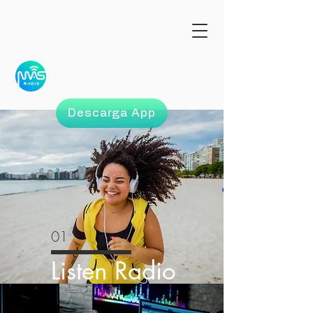
KSRG/HOUSTON
Descarga App
01
Listen Radio